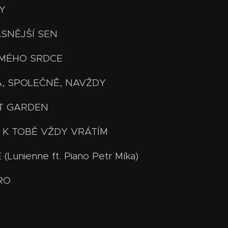
DY
RÁSNĚJŠÍ SEN
RA MÉHO SRDCE
 JÁ, SPOLEČNĚ, NAVŽDY
RET GARDEN
 SE K TOBĚ VŽDY VRÁTÍM
E (Lunienne ft. Piano Petr Míka)
TRO