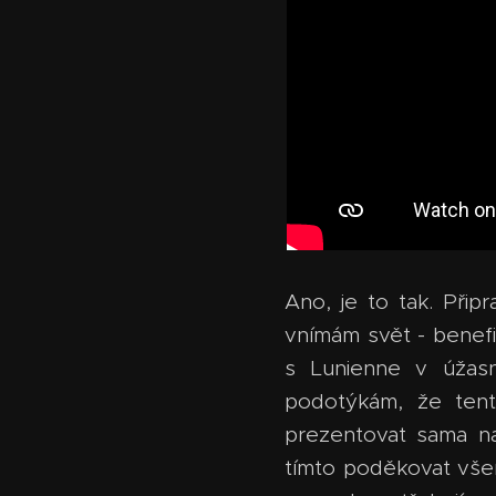
Ano, je to tak. Při
vnímám svět - benefi
s Lunienne v úžas
podotýkám, že tent
prezentovat sama na
tímto poděkovat všem,