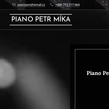
pianopm@email.cz
+420 773 517 664
PIANO PETR MÍKA
Piano Pe