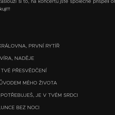
aslouží si to, na koncertu jste společně přispěli
ji!!!
Í KRÁLOVNA, PRVNÍ RYTÍŘ
, VÍRA, NADĚJE
 JE TVÉ PŘESVĚDČENÍ
SI DŮVODEM MÉHO ŽIVOTA
 CO POTŘEBUJEŠ, JE V TVÉM SRDCI
 SLUNCE BEZ NOCI