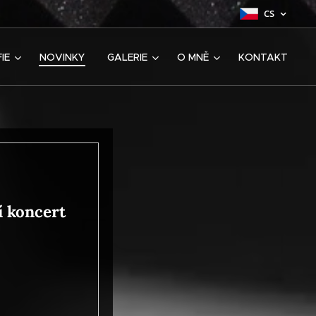
CS
IE
NOVINKY
GALERIE
O MNĚ
KONTAKT
í koncert