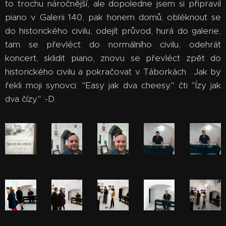
to trochu náročnější, ale dopoledne jsem si připravil
piano v Galerii 140, pak honem domů, obléknout se
do historického civilu, odejít průvod, hurá do galerie,
tam se převléct do normálního civilu, odehrát
koncert, sklidit piano, znovu se převléct zpět do
historického civilu a pokračovat v Táborkách . Jak by
řekli moji synovci: "Easy jak dva cheesy." čti "Ízy jak
dva čízy." :-D.