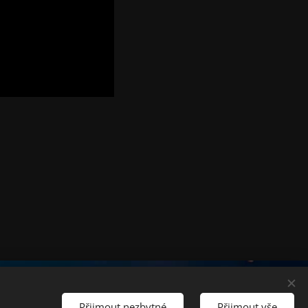
Jazyky
Přijmout nezbytné
Přijmout vše