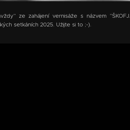
avždy" ze zahájení vernisáže s názvem "ŠKO
ých setkáních 2025. Užijte si to ;-).