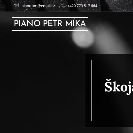
pianopm@email.cz
+420 773 517 664
PIANO PETR MÍKA
Škoj