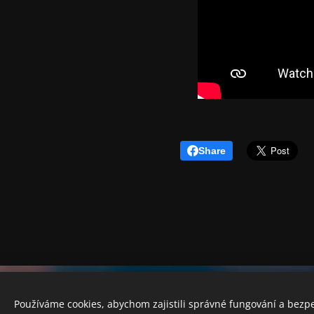
Share
Piano Petr Míka
Používáme cookies, abychom zajistili správné fungování a bezp