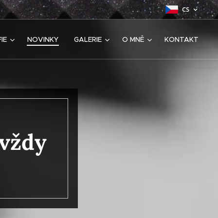
CS
IE
NOVINKY
GALERIE
O MNĚ
KONTAKT
avždy