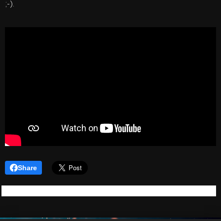
;-).
Share